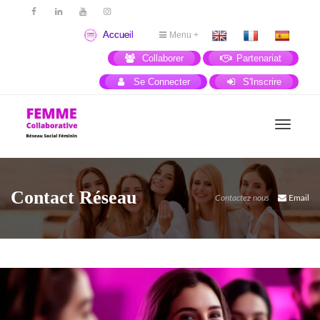
Accueil
Menu +
Collaborer
Partenariat
Se Connecter
S'Inscrire
Activer
Contact Réseau
Contactez nous
Email
navigat