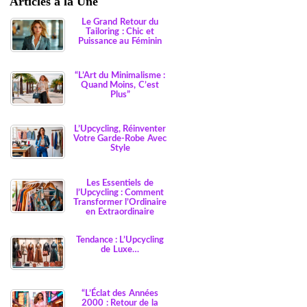
Articles à la Une
Le Grand Retour du
Tailoring : Chic et
Puissance au Féminin
“L’Art du Minimalisme :
Quand Moins, C’est
Plus”
L’Upcycling, Réinventer
Votre Garde-Robe Avec
Style
Les Essentiels de
l’Upcycling : Comment
Transformer l’Ordinaire
en Extraordinaire
Tendance : L’Upcycling
de Luxe…
“L’Éclat des Années
2000 : Retour de la