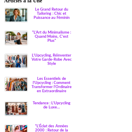
Articles à la Une
Le Grand Retour du
Tailoring : Chic et
Puissance au Féminin
“L’Art du Minimalisme :
Quand Moins, C’est
Plus”
L’Upcycling, Réinventer
Votre Garde-Robe Avec
Style
Les Essentiels de
l’Upcycling : Comment
Transformer l’Ordinaire
en Extraordinaire
Tendance : L’Upcycling
de Luxe…
“L’Éclat des Années
2000 : Retour de la