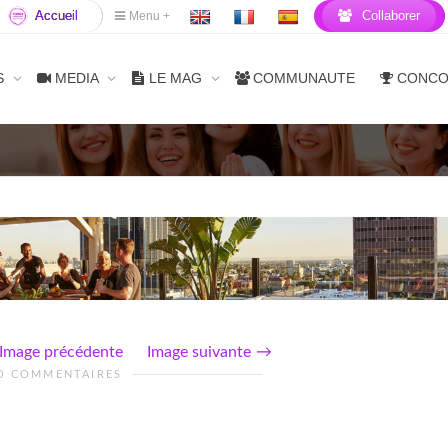
Accueil
Collaborer
Menu +
S
MEDIA
LE MAG
COMMUNAUTE
CONC
Image précédente
Image suivante
0 COMMENTAIRES