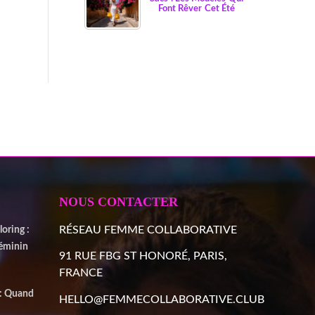
Font Rêver Cet Été
NOUS CONTACTER
RÉSEAU FEMME COLLABORATIVE
oring :
Féminin
91 RUE FBG ST HONORÉ, PARIS,
FRANCE
 : Quand
HELLO@FEMMECOLLABORATIVE.CLUB