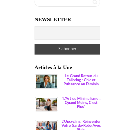
NEWSLETTER
Articles à la Une
Le Grand Retour du
Tailoring : Chic et
Puissance au Féminin
“L’Art du Minimalisme :
Quand Moins, C’est
Plus”
L’Upcycling, Réinventer
Votre Garde-Robe Avec
Style