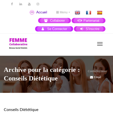
Accueil
Menu +
Collaborer
Partenariat
Se Connecter
S'Inscrire
Activer
Archive pour la catégorie :
Contactez nous
navigat
Conseils Diététique
Email
Conseils Diététique