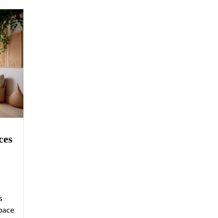
ces
s
pace