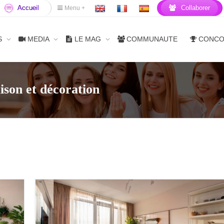
Accueil
Collaborer
Menu +
S
MEDIA
LE MAG
COMMUNAUTE
CONC
ison et décoration