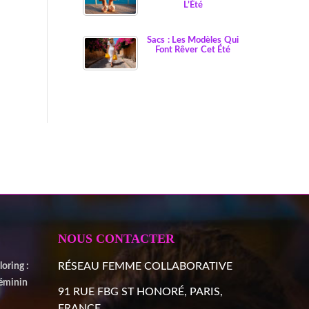
L’Été
Sacs : Les Modèles Qui
Font Rêver Cet Été
NOUS CONTACTER
RÉSEAU FEMME COLLABORATIVE
oring :
Féminin
91 RUE FBG ST HONORÉ, PARIS,
FRANCE