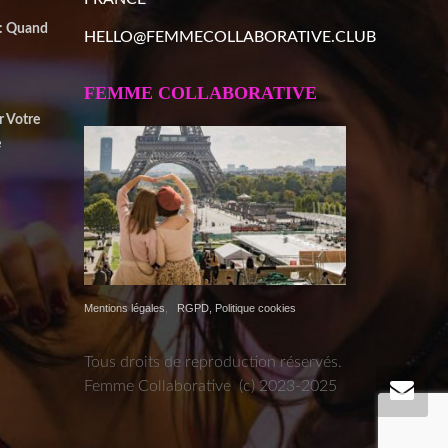
 : Quand
HELLO@FEMMECOLLABORATIVE.CLUB
FEMME COLLABORATIVE
r Votre
e
Mentions légales
,
RGPD, Politique cookies
Tous droits de reproduction réservés.
Femme Collaborative (c) 2023-2025