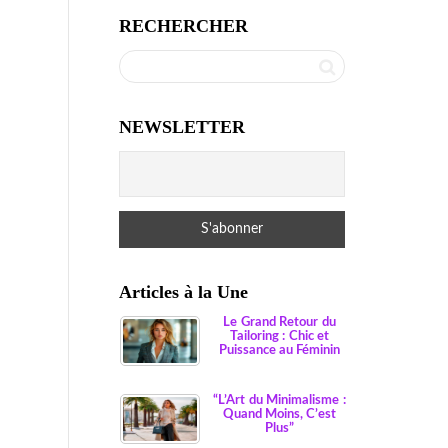
RECHERCHER
NEWSLETTER
Articles à la Une
Le Grand Retour du
Tailoring : Chic et
Puissance au Féminin
“L’Art du Minimalisme :
Quand Moins, C’est
Plus”