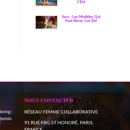
L’Été
Sacs : Les Modèles Qui
Font Rêver Cet Été
NOUS CONTACTER
RÉSEAU FEMME COLLABORATIVE
oring :
Féminin
91 RUE FBG ST HONORÉ, PARIS,
FRANCE