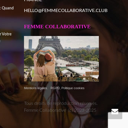
 : Quand
HELLO@FEMMECOLLABORATIVE.CLUB
FEMME COLLABORATIVE
r Votre
e
Mentions légales
,
RGPD, Politique cookies
Tous droits de reproduction réservés.
Femme Collaborative (c) 2023-2025