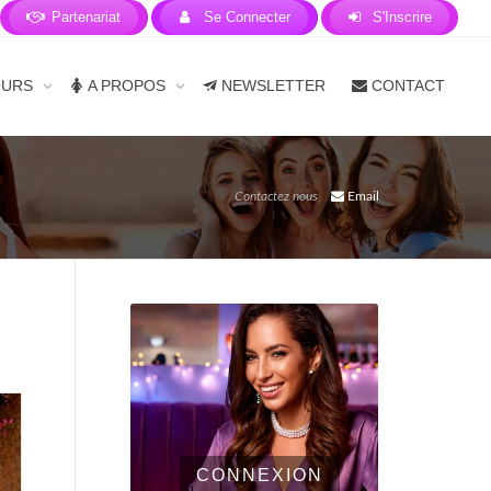
Partenariat
Se Connecter
S'Inscrire
OURS
A PROPOS
NEWSLETTER
CONTACT
Contactez nous
Email
CONNEXION