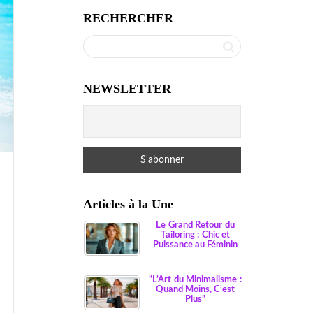
RECHERCHER
NEWSLETTER
Articles à la Une
Le Grand Retour du
Tailoring : Chic et
Puissance au Féminin
“L’Art du Minimalisme :
Quand Moins, C’est
Plus”