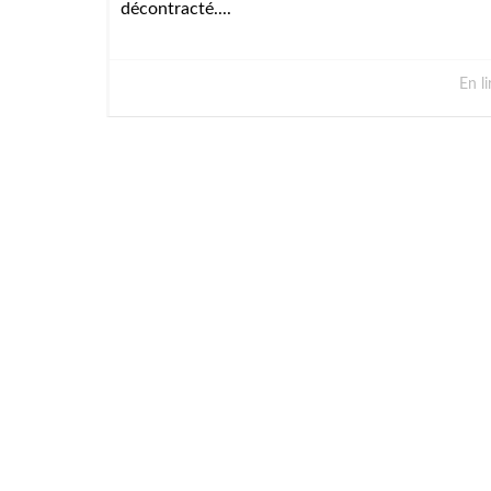
décontracté....
En li