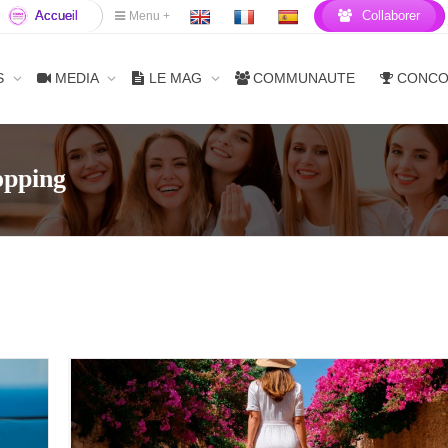
Accueil
Collaborer
Menu +
S
MEDIA
LE MAG
COMMUNAUTE
CONC
opping