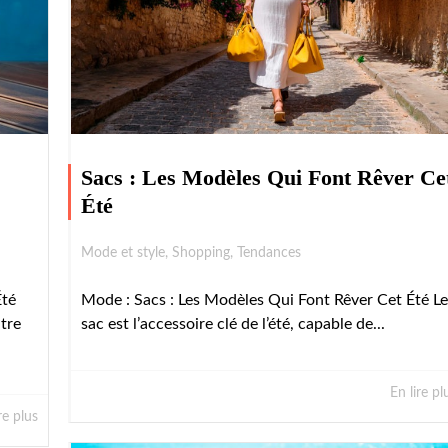
Sacs : Les Modèles Qui Font Rêver Ce
Été
Mode et style
,
Shopping
,
Tendances
Été
Mode : Sacs : Les Modèles Qui Font Rêver Cet Été Le
ntre
sac est l’accessoire clé de l’été, capable de...
En lire pl
re plus