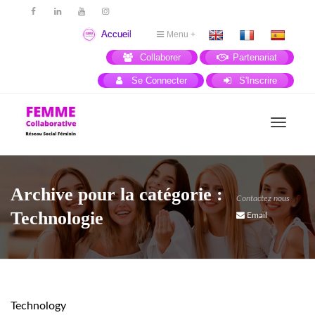
Accueil
Menu +
Collaborer
Partenariat
Se Connecter
S'Inscrire
Activer
Archive pour la catégorie :
Contactez nous
navigat
Technologie
Email
Technology