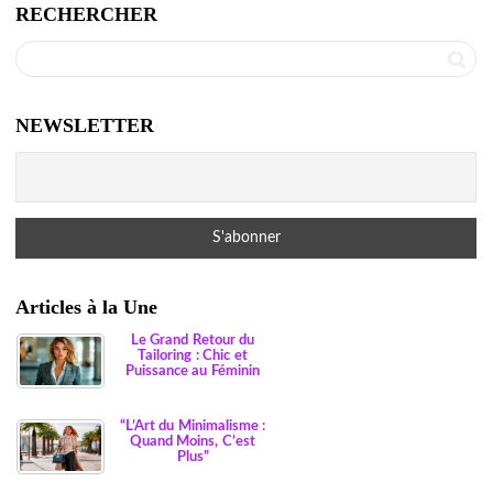
RECHERCHER
NEWSLETTER
Articles à la Une
Le Grand Retour du
Tailoring : Chic et
Puissance au Féminin
“L’Art du Minimalisme :
Quand Moins, C’est
Plus”