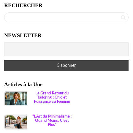
RECHERCHER
NEWSLETTER
Articles à la Une
Le Grand Retour du
Tailoring : Chic et
Puissance au Féminin
“L’Art du Minimalisme :
Quand Moins, C’est
Plus”