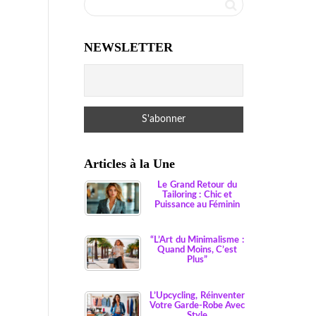
NEWSLETTER
Articles à la Une
Le Grand Retour du
Tailoring : Chic et
Puissance au Féminin
“L’Art du Minimalisme :
Quand Moins, C’est
Plus”
L’Upcycling, Réinventer
Votre Garde-Robe Avec
Style