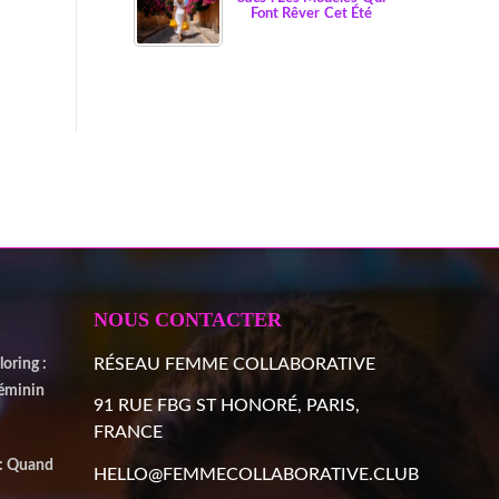
Font Rêver Cet Été
NOUS CONTACTER
RÉSEAU FEMME COLLABORATIVE
oring :
Féminin
91 RUE FBG ST HONORÉ, PARIS,
FRANCE
 : Quand
HELLO@FEMMECOLLABORATIVE.CLUB