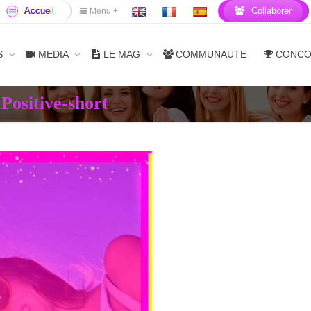
Accueil
Collaborer
Menu +
S
MEDIA
LE MAG
COMMUNAUTE
CONC
Positive-short