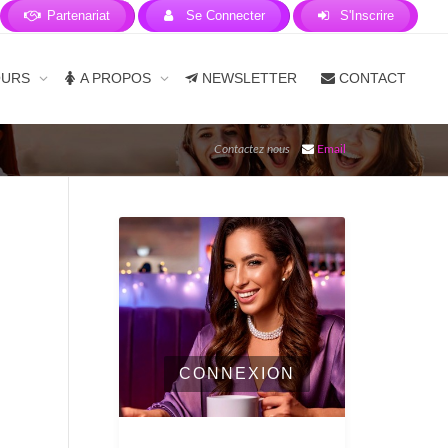
Partenariat
Se Connecter
S'Inscrire
OURS
A PROPOS
NEWSLETTER
CONTACT
Contactez nous
Email
CONNEXION